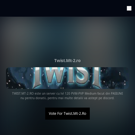
ArenaTop100
Register
Edit Account
Categories
Last Submitted Sites
Highlights
Twist.Mt-2.ro
Postback
Support us
Contact
TWIST.MT-2.RO este un server cu lvl 120 PVM-PVP Medium facut din PASIUNE
nu pentru donatii, pentru mai multe detalii va astept pe discord.
Vote For
Twist.Mt-2.ro