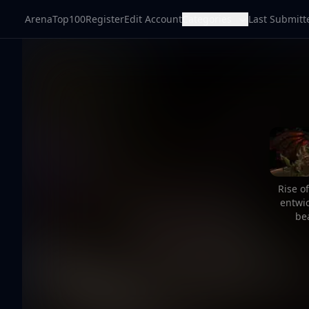
ArenaTop100
Register
Edit Account
Categories
Last Submitt
Rise o
entwic
be