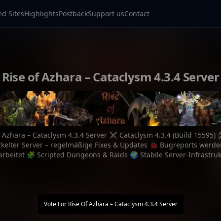
ed Sites
Highlights
Postback
Support us
Contact
Rise of Azhara – Cataclysm 4.3.4 Server
f Azhara – Cataclysm 4.3.4 Server ⚔️ Cataclysm 4.3.4 (Build 15595) 
kelter Server – regelmäßige Fixes & Updates 🐞 Bugreports werden
arbeitet 🧩 Scripted Dungeons & Raids 🌍 Stabile Server-Infrastruk
Vote For
Rise Of Azhara – Cataclysm 4.3.4 Server