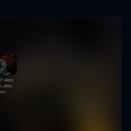
 Aktiv
 aktiv
tur