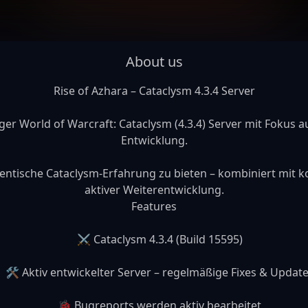
About us
Rise of Azhara – Cataclysm 4.3.4 Server

er World of Warcraft: Cataclysm (4.3.4) Server mit Fokus auf 
Entwicklung.

thentische Cataclysm-Erfahrung zu bieten – kombiniert mit 
aktiver Weiterentwicklung.

Features

    ⚔️ Cataclysm 4.3.4 (Build 15595)

– regelmäßige Fixes & Updates

    🐞 Bugreports werden aktiv bearbeitet
